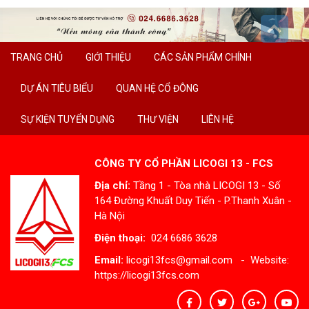
TRANG CHỦ
GIỚI THIỆU
CÁC SẢN PHẨM CHÍNH
DỰ ÁN TIÊU BIỂU
QUAN HỆ CỔ ĐÔNG
SỰ KIỆN TUYỂN DỤNG
THƯ VIỆN
LIÊN HỆ
CÔNG TY CỔ PHẦN LICOGI 13 - FCS
Địa chỉ:
Tầng 1 - Tòa nhà LICOGI 13 - Số
164 Đường Khuất Duy Tiến - P.Thanh Xuân -
Hà Nội
Điện thoại:
024 6686 3628
Email:
licogi13fcs@gmail.com - Website:
https://licogi13fcs.com